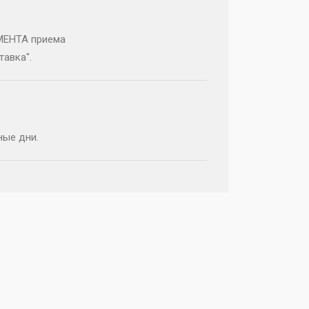
МЕНТА приема
тавка".
ные дни.